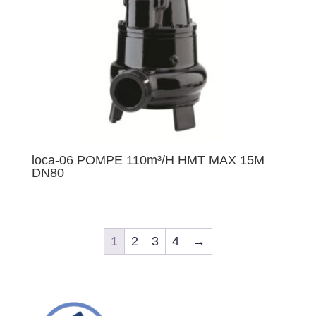
loca-06 POMPE 110m³/H HMT MAX 15M
DN80
1
2
3
4
→