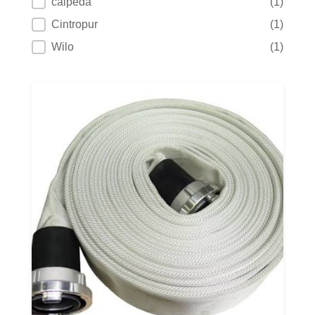
calpeda
(1)
Cintropur
(1)
Wilo
(1)