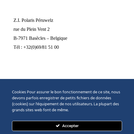
Nos bureaux
Z.I. Polaris Péruwelz
rue du Plein Vent 2
B-7971 Basècles – Belgique
Tél : +32(0)69/81 51 00
industrie@pompes-neptune.be
Horaires d’ouverture
Lundi au jeudi de 8h à 12h et de 13h à 16h30
Cookies Pour assurer le bon fonctionnement de ce site, nous
Vendredi de 8h à 12h et de 13h à 15h00
devons parfois enregistrer de petits fichiers de données
(cookies) sur l'équipement de nos utilisateurs. La plupart des
Fermé le samedi et le dimanche
grands sites web font de même.
Accepter