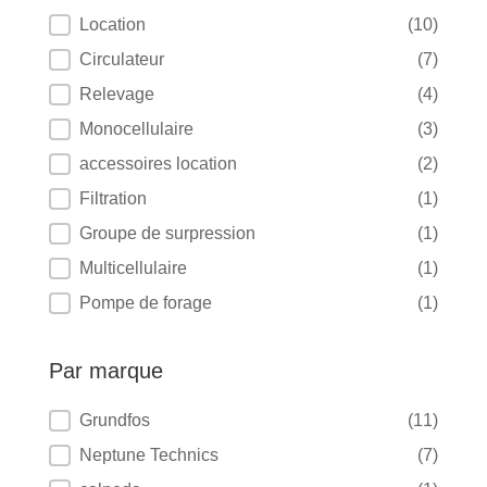
Par catégorie
Location
(10)
Circulateur
(7)
Relevage
(4)
Monocellulaire
(3)
accessoires location
(2)
Filtration
(1)
Groupe de surpression
(1)
Multicellulaire
(1)
Pompe de forage
(1)
Par marque
Par marque
Grundfos
(11)
Neptune Technics
(7)